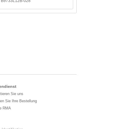
B9733L12B-028
endienst
tieren Sie uns
gen Sie Ihre Bestellung
ge RMA