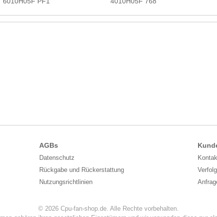
6010H05F PF1
4010H05F 768
AGBs
Kund
Datenschutz
Kontak
Rückgabe und Rückerstattung
Verfol
Nutzungsrichtlinien
Anfra
© 2026 Cpu-fan-shop.de. Alle Rechte vorbehalten.