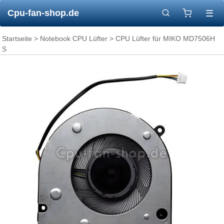
Cpu-fan-shop.de
☰
Startseite
>
Notebook CPU Lüfter
> CPU Lüfter für MIKO MD7506H
S