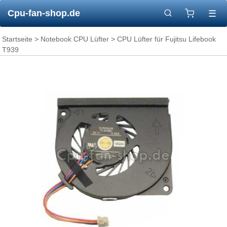
Cpu-fan-shop.de
☰
Startseite
>
Notebook CPU Lüfter
> CPU Lüfter für Fujitsu Lifebook
T939