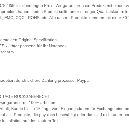
S782 lüfter mit niedrigen Preis. Wir garantieren ein Produkt mit einem 
sproblem haben. Jedes Produkt sollte unter strenger Qualitätskontrolle
 UL, EMC, CQC , ROHS, etc. Alle unsere Produkte kommen mit einer 30
rsteigen Original Spezifikation.
 CPU Lüfter
passend für Ihr Notebook.
uscharm.
kzeptiert durch sichere Zahlung prozessor Paypal.
nd 30 TAGE RÜCKGABERECHT.
, wir garantieren 100% arbeiten.
h Erhalt, Kunde bis zu 15 Tage vom Eingangsdatum für Exchange eine n
 auf alle Produkte, die physisch beschädigt oder das sind nicht unter 
stallation auf des käufers Teil.