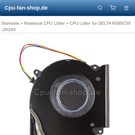
Cpu-fan-shop.de
☰
Startseite
>
Notebook CPU Lüfter
> CPU Lüfter für DELTA NS85C59
-20G04