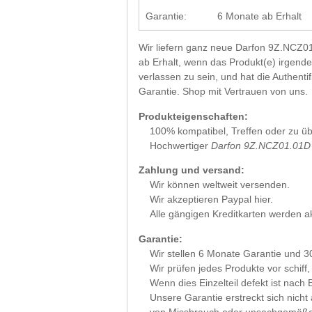
Garantie:
6 Monate ab Erhalt
Wir liefern ganz neue Darfon 9Z.NCZ01.
ab Erhalt, wenn das Produkt(e) irgende
verlassen zu sein, und hat die Authen
Garantie. Shop mit Vertrauen von uns.
Produkteigenschaften:
100% kompatibel, Treffen oder zu übe
Hochwertiger
Darfon 9Z.NCZ01.01D 
Zahlung und versand:
Wir können weltweit versenden.
Wir akzeptieren Paypal hier.
Alle gängigen Kreditkarten werden a
Garantie:
Wir stellen 6 Monate Garantie u
Wir prüfen jedes Produkte vor schiff
Wenn dies Einzelteil defekt ist nac
Unsere Garantie erstreckt sich nicht
von Missbrauch oder unsachgemäße In