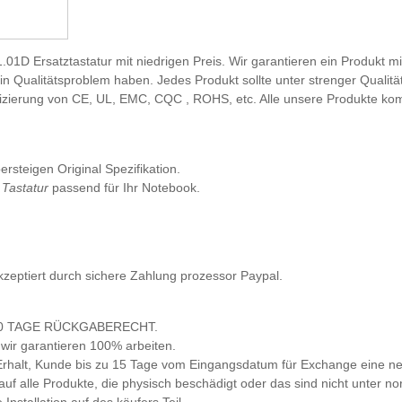
01D Ersatztastatur mit niedrigen Preis. Wir garantieren ein Produkt m
in Qualitätsproblem haben. Jedes Produkt sollte unter strenger Qualitä
tifizierung von CE, UL, EMC, CQC , ROHS, etc. Alle unsere Produkte k
rsteigen Original Spezifikation.
Tastatur
passend für Ihr Notebook.
kzeptiert durch sichere Zahlung prozessor Paypal.
nd 30 TAGE RÜCKGABERECHT.
, wir garantieren 100% arbeiten.
h Erhalt, Kunde bis zu 15 Tage vom Eingangsdatum für Exchange eine n
 auf alle Produkte, die physisch beschädigt oder das sind nicht unter 
stallation auf des käufers Teil.