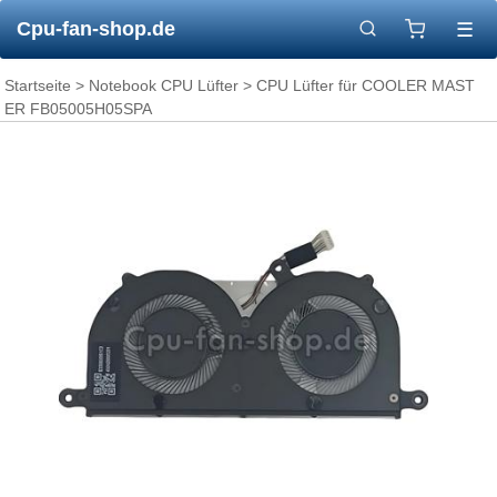
Cpu-fan-shop.de
☰
Startseite
>
Notebook CPU Lüfter
> CPU Lüfter für COOLER MAST
ER FB05005H05SPA