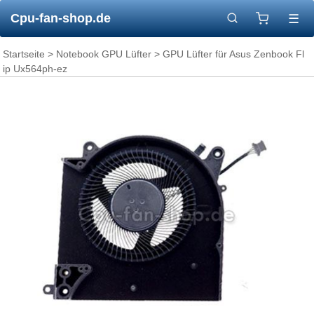
Cpu-fan-shop.de
☰
Startseite
>
Notebook GPU Lüfter
> GPU Lüfter für Asus Zenbook Fl
ip Ux564ph-ez